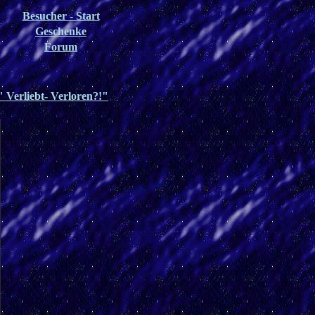
Besucher - Start
Geschenke
Forum
" Verliebt- Verloren?!"