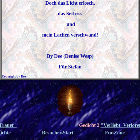
Doch das Licht erlosch,
das Seil riss
- und-
mein Lachen verschwand!
By Dee (Denise Wesp)
Für Stefan
Copyright by Dee
Trauer"
Gedicht 2
"Verliebt- Verlore
ichte
Besucher-Start
FunZone