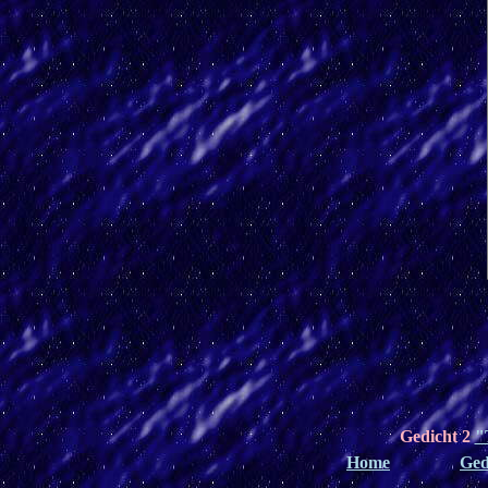
Gedicht 2
"
Home
Ged