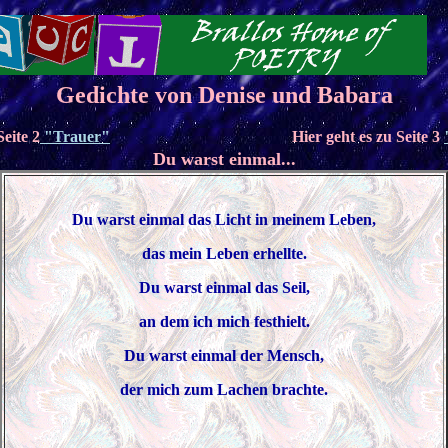
Gedichte von Denise und Babara
Seite 2
"Trauer"
Hier geht es zu Seite 3
Du warst einmal...
Du warst einmal das Licht in meinem Leben,
das mein Leben erhellte.
Du warst einmal das Seil,
an dem ich mich festhielt.
Du warst einmal der Mensch,
der mich zum Lachen brachte.