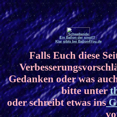
Ein Ballon der singt!? -
Klar gibts bei Ballon4You.de
Falls Euch diese Sei
Verbesserungsvorschl
Gedanken oder was auch 
bitte unter
t
oder schreibt etwas ins
Gä
vo