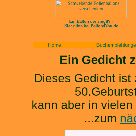
Ein Ballon der singt!? -
Klar gibts bei Ballon4You.de
H
B
ome
uchempfehlung
Ein Gedicht 
Dieses Gedicht ist 
50.Geburts
kann aber in viele
...zum
nä