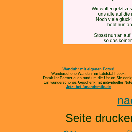
Wir wollen jetzt zu
uns alle auf die
Noch viele glückl
hebt nun an
Stosst nun an auf
so das keiner 
Wanduhr mit eigenen Fotos!
Wunderschöne Wanduhr im Edelstahl-Look.
Damit Ihr Partner auch rund um die Uhr an Sie denk
Ein wunderschönes Geschenk mit individueller Note
Jetzt bei funandsmile.de
na
Seite drucken
Home
Ge