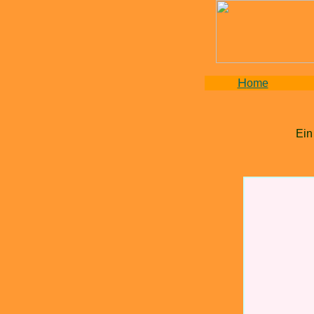
H
ome
Ein