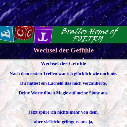
Wechsel der Gefühle
Wechsel der Gefühle
Nach dem ersten Treffen war ich glücklich wie noch nie.
Du hattest ein Lächeln das mich verzauberte.
Deine Worte übten Magie auf meine Sinne aus.
Jetzt spüre ich nichts mehr von dem,
aber vielleicht gelingt es uns ja,