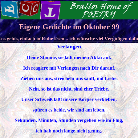
Eigene Gedichte im Oktober 99
os gehts, einfach in Ruhe lesen... ich wünsche viel Vergnügen dab
Verlangen
Deine Stimme, sie lädt meinen Akku auf.
Ich reagiere mit Verlangen nach Dir darauf.
Ziehen uns aus, streicheln uns sanft, mit Liebe.
Nein, so ist das nicht, sind eher Triebe.
Unser Schweiß läßt unsere Körper verkleben,
spüren es beide, wir sind am leben.
Sekunden, Minuten, Stunden vergehen wie im Flug,
ich hab noch lange nicht genug.