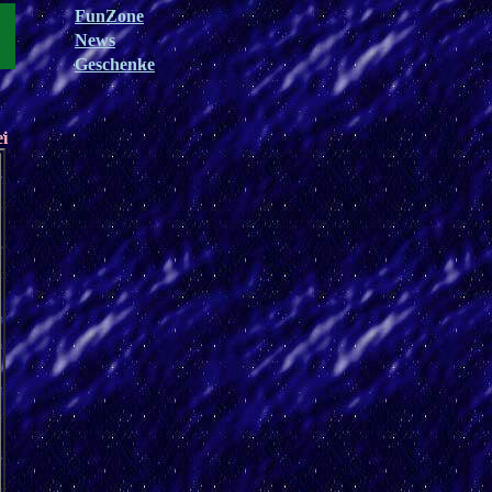
FunZone
News
Geschenke
ei