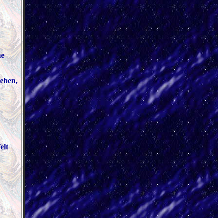
ne
eben,
elt