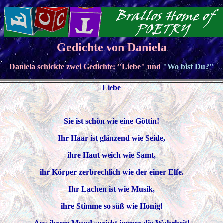
Gedichte von Daniela
Daniela schickte zwei Gedichte: "Liebe" und
"Wo bist Du?"
Liebe
Sie ist schön wie eine Göttin!
Ihr Haar ist glänzend wie Seide,
ihre Haut weich wie Samt,
ihr Körper zerbrechlich wie der einer Elfe.
Ihr Lachen ist wie Musik,
ihre Stimme so süß wie Honig!
Aus ihrem Mund spricht immer die Wahrheit!