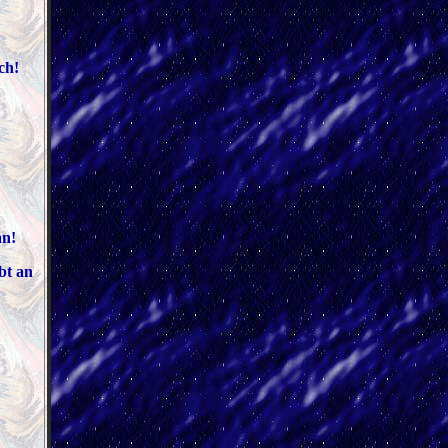
ch!
an!
bt an