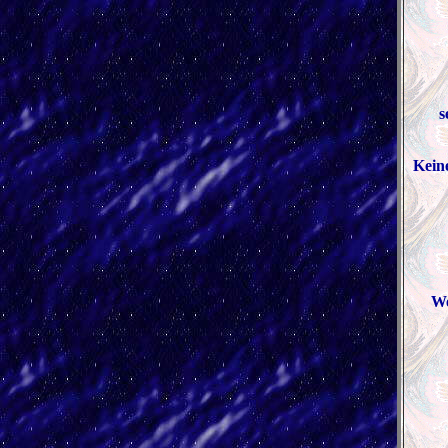
s
Kein
We