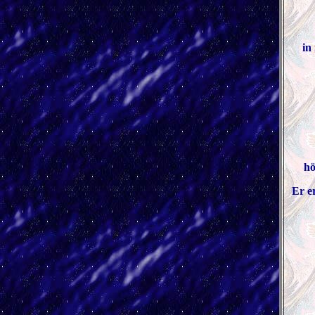
in
hö
Er e