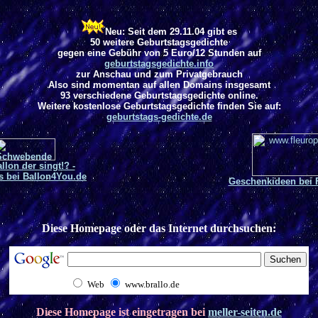
Neu
: Seit dem 29.11.04 gibt es
50
weitere Geburtstagsgedichte
gegen eine Gebühr von 5 Euro/12 Stunden auf
geburtstagsgedichte.info
zur Anschau und zum Privatgebrauch
Also sind momentan auf allen Domains insgesamt
93 verschiedene Geburtstagsgedichte online.
Weitere kostenlose Geburtstagsgedichte finden Sie auf:
geburtstags-gedichte.de
llon der singt!? -
ts bei Ballon4You.de
Geschenkideen bei 
Diese Homepage oder das Internet durchsuchen:
Web
www.brallo.de
Diese Homepage ist eingetragen bei
meller-seiten.de