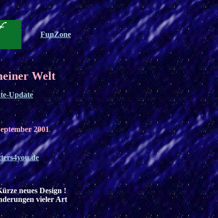
FunZone
meiner Welt
te-Update
eptember 2001
tters4you.de
Kürze neues Design !
nderungen vieler Art