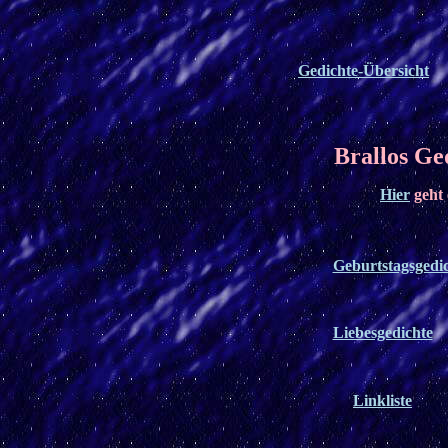
Gedichte-Übersicht
Brallos Ge
Hier
geht 
Geburtstagsgedi
Liebesgedichte
Linkliste