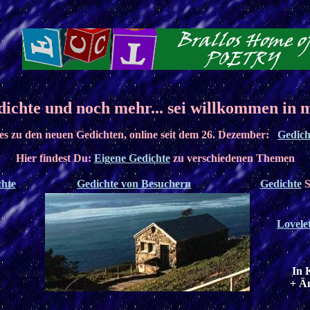
dichte und noch mehr... sei willkommen in 
es zu den neuen Gedichten, online seit dem 26. Dezember:
Gedich
Hier findest Du:
Eigene Gedichte
zu verschiedenen Themen
chte
Gedichte von Besuchern
Gedichte
S
Lovele
In 
+ Ä